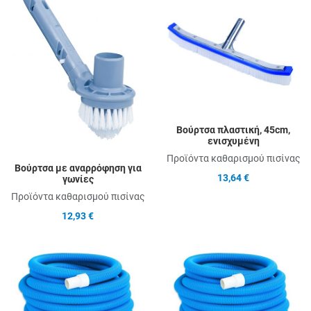
Add to Compare
A
Quick View
Q
Βούρτσα πλαστική, 45cm,
ενισχυμένη
Προϊόντα καθαρισμού πισίνας
Βούρτσα με αναρρόφηση για
13,64 €
γωνίες
Προϊόντα καθαρισμού πισίνας
12,93 €
Add to Wishlist
A
Add to Compare
A