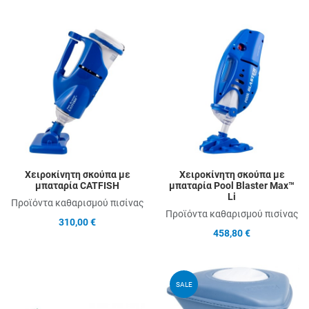
Add to Wishlist
A
Add to Compare
A
Quick View
Q
Χειροκίνητη σκούπα με
Χειροκίνητη σκούπα με
μπαταρία CATFISH
μπαταρία Pool Blaster Max™
Li
Προϊόντα καθαρισμού πισίνας
Προϊόντα καθαρισμού πισίνας
310,00 €
458,80 €
Add to Wishlist
A
SALE
Add to Compare
A