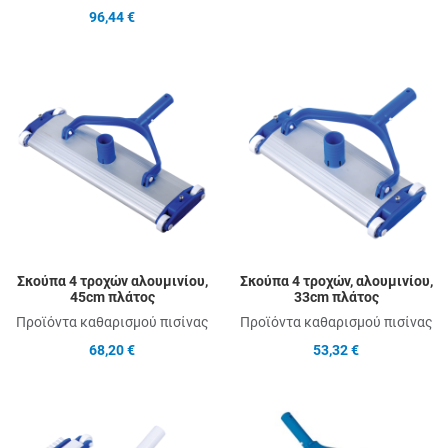
96,44 €
Add to Wishlist
A
Add to Compare
A
Quick View
Q
Σκούπα 4 τροχών αλουμινίου,
Σκούπα 4 τροχών, αλουμινίου,
45cm πλάτος
33cm πλάτος
Προϊόντα καθαρισμού πισίνας
Προϊόντα καθαρισμού πισίνας
68,20 €
53,32 €
Add to Wishlist
A