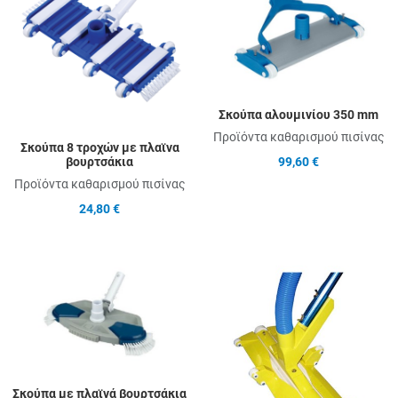
Add to Compare
A
Quick View
Q
Σκούπα αλουμινίου 350 mm
Προϊόντα καθαρισμού πισίνας
Σκούπα 8 τροχών με πλαϊνα
99,60 €
βουρτσάκια
Προϊόντα καθαρισμού πισίνας
24,80 €
Add to Wishlist
A
Add to Compare
A
Quick View
Q
Σκούπα με πλαϊνά βουρτσάκια