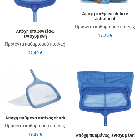
Απόχη πυθμένα deluxe
astralpool
Προϊόντα καθαρισμού πισίνας
Απόχη επιφανείας,
17,76 €
ενισχυμένη
Προϊόντα καθαρισμού πισίνας
12,40 €
Add to Wishlist
A
Add to Compare
A
Quick View
Q
Απόχη πυθμένα πισίνας shark
Προϊόντα καθαρισμού πισίνας
19,33 €
Απόχη πυθμένος, ενισχυμένη