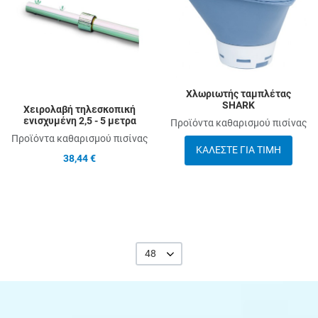
Quick View
Q
Χλωριωτής ταμπλέτας
SHARK
Χειρολαβή τηλεσκοπική
ενισχυμένη 2,5 - 5 μετρα
Προϊόντα καθαρισμού πισίνας
Προϊόντα καθαρισμού πισίνας
ΚΑΛΈΣΤΕ ΓΙΑ ΤΙΜΉ
38,44 €
48