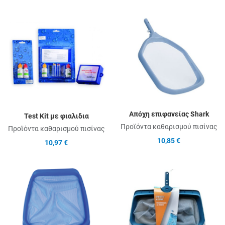
Add to Wishlist
A
Add to Compare
A
Quick View
Q
Απόχη επιφανείας Shark
Test Kit με φιαλιδια
Προϊόντα καθαρισμού πισίνας
Προϊόντα καθαρισμού πισίνας
10,85 €
10,97 €
Add to Wishlist
A
Add to Compare
A
Quick View
Q